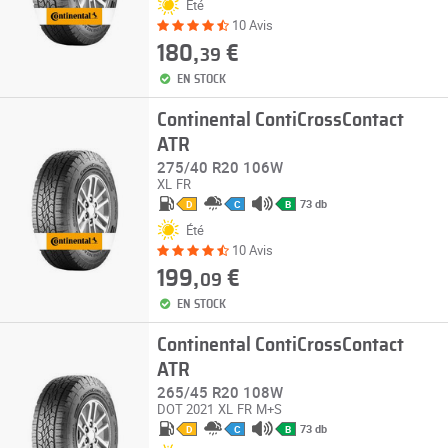
Été
10 Avis
180,
€
39
EN STOCK
Continental ContiCrossContact
ATR
275/40 R20 106W
XL
FR
73 db
D
C
B
Été
10 Avis
199,
€
09
EN STOCK
Continental ContiCrossContact
ATR
265/45 R20 108W
DOT 2021
XL
FR
M+S
73 db
D
C
B