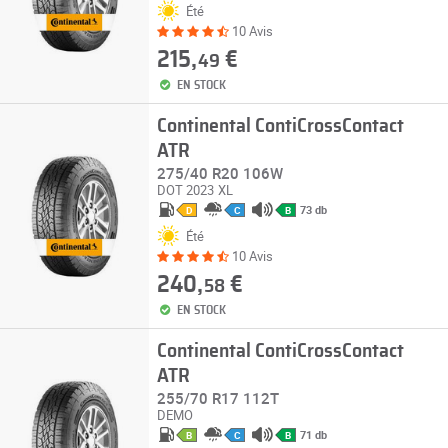
Été
10 Avis
215,
€
49
EN STOCK
Continental ContiCrossContact
ATR
275/40 R20 106W
DOT 2023
XL
73 db
D
C
B
Été
10 Avis
240,
€
58
EN STOCK
Continental ContiCrossContact
ATR
255/70 R17 112T
DEMO
71 db
B
C
B