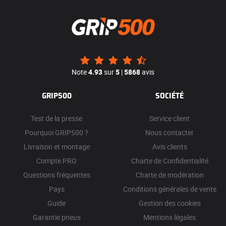
Note
4.93
sur
5
|
5868
avis
GRIP500
SOCIÉTÉ
Test de la presse
Service client
Pourquoi GRIP500 ?
Nous contacter
Livraison et montage
Avis clients
Compte PRO
Charte de Confidentialité
Questions fréquentes
Charte de modération
Pays
Conditions générales de vente
Guide
Gestion des cookies
Garantie pneus
Mentions légales