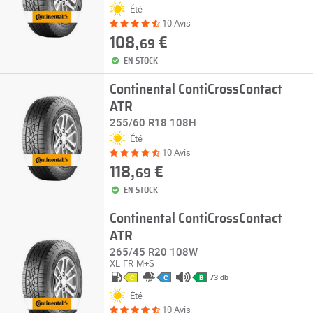
Été
10 Avis
108,
€
69
EN STOCK
Continental ContiCrossContact
ATR
255/60 R18 108H
Été
10 Avis
118,
€
69
EN STOCK
Continental ContiCrossContact
ATR
265/45 R20 108W
XL
FR
M+S
73 db
C
C
B
Été
10 Avis