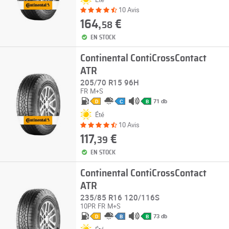
10 Avis
164,
€
58
EN STOCK
Continental ContiCrossContact
ATR
205/70 R15 96H
FR
M+S
71 db
D
C
B
Été
10 Avis
117,
€
39
EN STOCK
Continental ContiCrossContact
ATR
235/85 R16 120/116S
10PR
FR
M+S
73 db
D
B
B