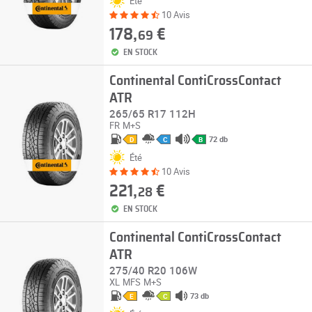
Été
10 Avis
178,
€
69
EN STOCK
Continental ContiCrossContact
ATR
265/65 R17 112H
FR
M+S
72 db
D
C
B
Été
10 Avis
221,
€
28
EN STOCK
Continental ContiCrossContact
ATR
275/40 R20 106W
XL
MFS
M+S
73 db
E
C