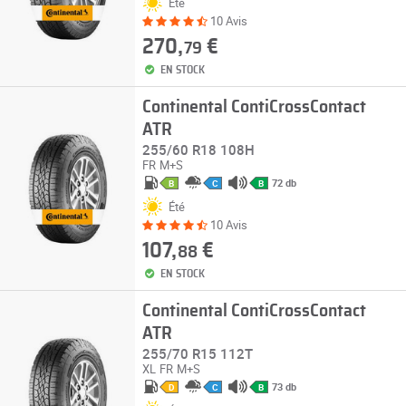
Été
10 Avis
270,
€
79
EN STOCK
Continental ContiCrossContact
ATR
255/60 R18 108H
FR
M+S
72 db
B
C
B
Été
10 Avis
107,
€
88
EN STOCK
Continental ContiCrossContact
ATR
255/70 R15 112T
XL
FR
M+S
73 db
D
C
B