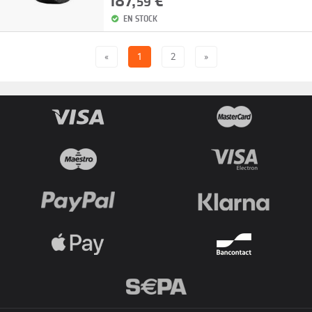
187,
€
59
EN STOCK
«
1
2
»