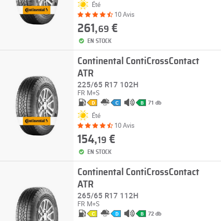
Été
10 Avis
261,
€
69
EN STOCK
Continental ContiCrossContact
ATR
225/65 R17 102H
FR
M+S
71 db
D
C
B
Été
10 Avis
154,
€
19
EN STOCK
Continental ContiCrossContact
ATR
265/65 R17 112H
FR
M+S
72 db
C
D
B