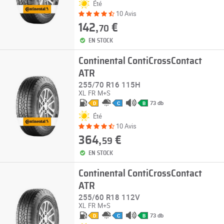
Été
10 Avis
142,
€
70
EN STOCK
Continental ContiCrossContact
ATR
255/70 R16 115H
XL
FR
M+S
73 db
D
C
B
Été
10 Avis
364,
€
59
EN STOCK
Continental ContiCrossContact
ATR
255/60 R18 112V
XL
FR
M+S
73 db
D
C
B