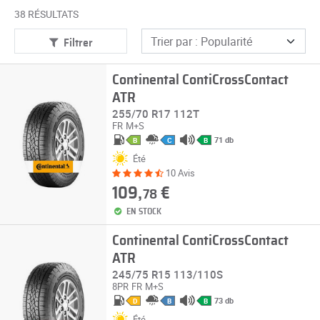
38 RÉSULTATS
Filtrer
Continental ContiCrossContact
ATR
255/70 R17 112T
FR
M+S
71 db
B
C
B
Été
10 Avis
109,
€
78
EN STOCK
Continental ContiCrossContact
ATR
245/75 R15 113/110S
8PR
FR
M+S
73 db
D
B
B
Été