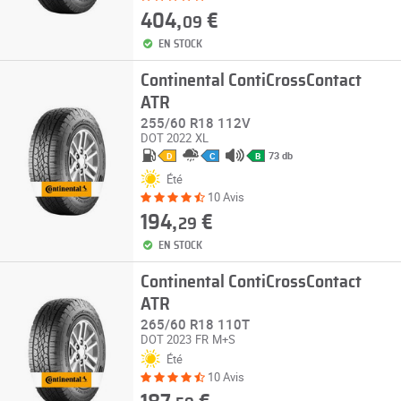
404,
€
09
EN STOCK
Continental ContiCrossContact
ATR
255/60 R18 112V
DOT 2022
XL
73 db
D
C
B
Été
10 Avis
194,
€
29
EN STOCK
Continental ContiCrossContact
ATR
265/60 R18 110T
DOT 2023
FR
M+S
Été
10 Avis