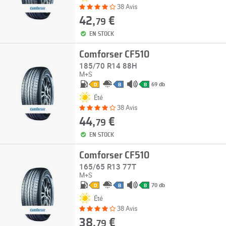
38 Avis
42,
€
79
EN STOCK
Comforser CF510
185/70 R14 88H
M+S
69 db
D
B
B
Été
38 Avis
44,
€
79
EN STOCK
Comforser CF510
165/65 R13 77T
M+S
70 db
D
B
B
Été
38 Avis
38,
€
79