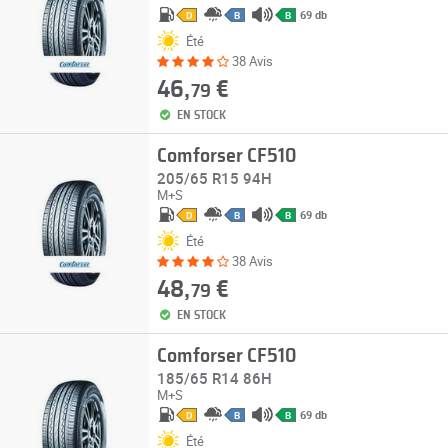
69 db
D
B
B
Été
38 Avis
46,
€
79
EN STOCK
Comforser CF510
205/65 R15 94H
M+S
69 db
D
B
B
Été
38 Avis
48,
€
79
EN STOCK
Comforser CF510
185/65 R14 86H
M+S
69 db
D
B
B
Été