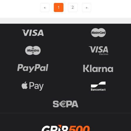
«
1
2
»