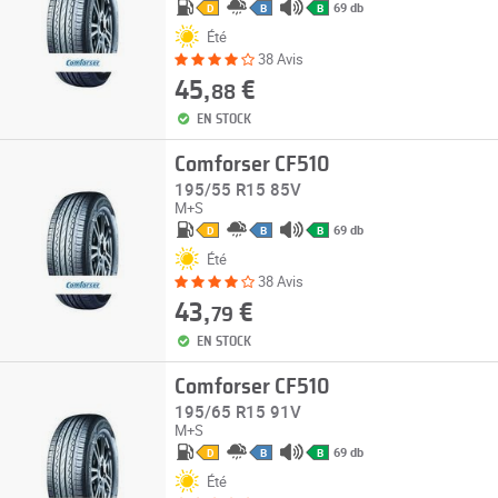
69 db
D
B
B
Été
38 Avis
45,
€
88
EN STOCK
Comforser CF510
195/55 R15 85V
M+S
69 db
D
B
B
Été
38 Avis
43,
€
79
EN STOCK
Comforser CF510
195/65 R15 91V
M+S
69 db
D
B
B
Été