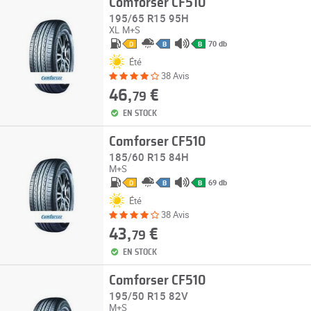
Comforser CF510
195/65 R15 95H
XL
M+S
70 db
D
B
B
Été
38 Avis
46,
€
79
EN STOCK
Comforser CF510
185/60 R15 84H
M+S
69 db
D
B
B
Été
38 Avis
43,
€
79
EN STOCK
Comforser CF510
195/50 R15 82V
M+S