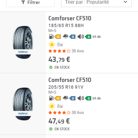
Filtrer
Comforser CF510
185/65 R15 88H
M+S
69 db
D
B
B
Été
38 Avis
43,
€
79
EN STOCK
Comforser CF510
205/55 R16 91V
M+S
69 db
D
B
B
Été
38 Avis
47,
€
49
EN STOCK