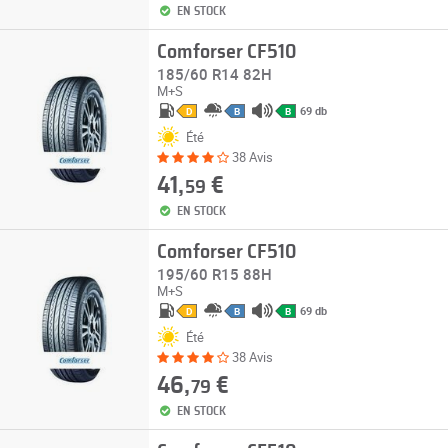
EN STOCK
Comforser CF510
185/60 R14 82H
M+S
69 db
D
B
B
Été
38 Avis
41,
€
59
EN STOCK
Comforser CF510
195/60 R15 88H
M+S
69 db
D
B
B
Été
38 Avis
46,
€
79
EN STOCK