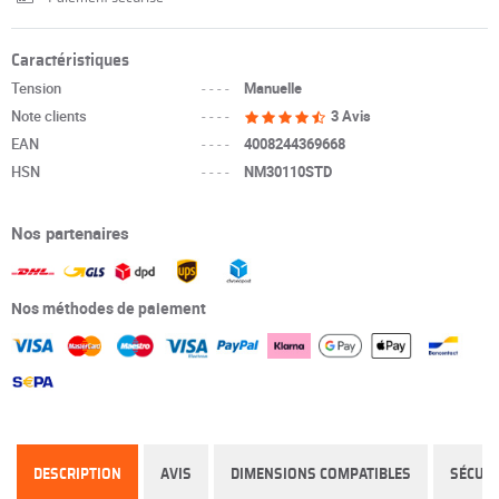
Caractéristiques
Tension
----
Manuelle
Note clients
----
3 Avis
EAN
----
4008244369668
HSN
----
NM30110STD
Nos partenaires
Nos méthodes de paiement
DESCRIPTION
AVIS
DIMENSIONS COMPATIBLES
SÉCURI