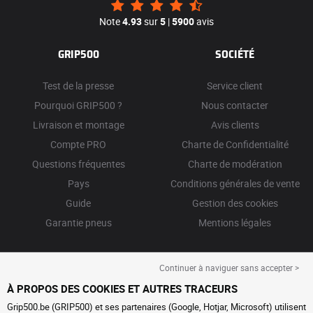
Note
4.93
sur
5
|
5900
avis
GRIP500
SOCIÉTÉ
Test de la presse
Service client
Pourquoi GRIP500 ?
Nous contacter
Livraison et montage
Avis clients
Compte PRO
Charte de Confidentialité
Questions fréquentes
Charte de modération
Pays
Conditions générales de vente
Guide
Gestion des cookies
Garantie pneus
Mentions légales
Continuer à naviguer sans accepter >
À PROPOS DES COOKIES ET AUTRES TRACEURS
Grip500.be (GRIP500) et ses partenaires (Google, Hotjar, Microsoft) utilisent