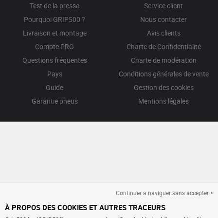
Test de la presse
Service client
Pourquoi GRIP500 ?
Nous contacter
Livraison et montage
Avis clients
Compte PRO
Charte de Confidentialité
Questions fréquentes
Charte de modération
Pays
Conditions générales de vente
Guide
Gestion des cookies
Garantie pneus
Mentions légales
Continuer à naviguer sans accepter >
À PROPOS DES COOKIES ET AUTRES TRACEURS