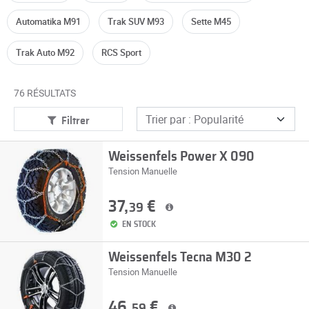
Automatika M91
Trak SUV M93
Sette M45
Trak Auto M92
RCS Sport
76 RÉSULTATS
Filtrer
Weissenfels Power X 090
Tension Manuelle
37,
€
39
EN STOCK
Weissenfels Tecna M30 2
Tension Manuelle
46,
€
59