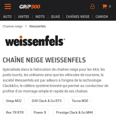
0
AUTO
JANTES
MOTO
QUAD
CHAÎNES NEIGE
CAMION
Chaines neige
Weissenfels
CHAÎNE NEIGE WEISSENFELS
Spécialisée dans la fabrication de chaînes neige pour les 4X4, les
poids lourds, les utilitaires ainsi que les véhicules de tourisme, la
société Weissenfels est par ailleurs à l’origine de la technologie
Clack&Go, le célèbre système breveté qui permet au conducteur de
profiter d’un montage simple et rapide de ses chaînes.
Uniqa M32
SUV Clack & Go RTS
Tecna M30
Rex TR RTR
Power X
Prestige Clack & Go M44