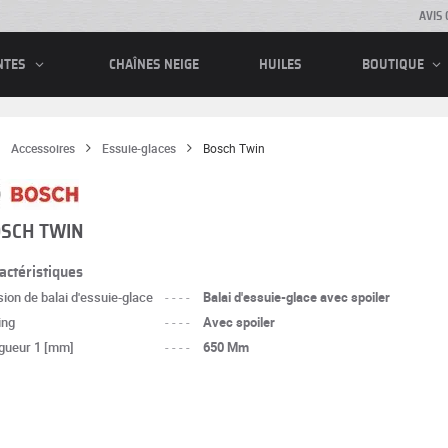
AVIS 
CHAÎNES NEIGE
HUILES
NTES
BOUTIQUE
Accessoires
Essuie-glaces
Bosch Twin
SCH TWIN
actéristiques
ion de balai d'essuie-glace
----
Balai d'essuie-glace avec spoiler
ing
----
Avec spoiler
gueur 1 [mm]
----
650 Mm