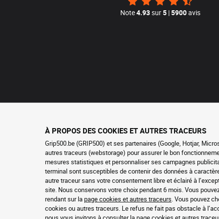
Note
4.93
sur
5
|
5900
avis
À PROPOS DES COOKIES ET AUTRES TRACEURS
Grip500.be (GRIP500) et ses partenaires (Google, Hotjar, Micro
autres traceurs (webstorage) pour assurer le bon fonctionnement 
mesures statistiques et personnaliser ses campagnes publicitai
terminal sont susceptibles de contenir des données à caractè
autre traceur sans votre consentement libre et éclairé à l’exc
site. Nous conservons votre choix pendant 6 mois. Vous pouve
rendant sur la
page cookies et autres traceurs
. Vous pouvez cho
cookies ou autres traceurs. Le refus ne fait pas obstacle à l’a
nous vous invitons à consulter
la page cookies et autres traceu