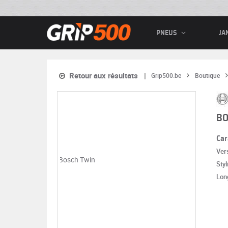
PNEUS
JA
Retour aux résultats
Grip500.be
Boutique
BO
Car
Vers
Styl
Lon