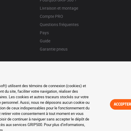
Livraison et montage
Compte PRO
Questions fréquentes
Pays
Guide
Garantie pneus
soft) utilisent des témoins de connexion (cookies) et
du site, faciliter votre navigation, réaliser des
res. Les cookies et autres traceurs stockés sur votre
re personnel. Aussi, nous ne déposons aucun cookie ou
ACCEPTER
eption de ceux indispensables pour le fonctionnement du
z retirer votre consentement à tout moment en vous
isir de continuer à naviguer sans accepter le dépôt de
ccès aux services GRIP500. Pour plus d’informations,
rs
.