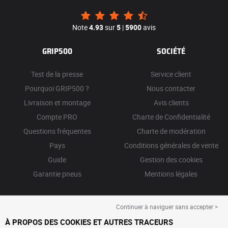
Note
4.93
sur
5
|
5900
avis
GRIP500
SOCIÉTÉ
Test de la presse
Service client
Pourquoi GRIP500 ?
Nous contacter
Livraison et montage
Avis clients
Compte PRO
Charte de Confidentialité
Questions fréquentes
Charte de modération
Pays
Conditions générales de vente
Guide
Gestion des cookies
Garantie pneus
Mentions légales
Continuer à naviguer sans accepter >
À PROPOS DES COOKIES ET AUTRES TRACEURS