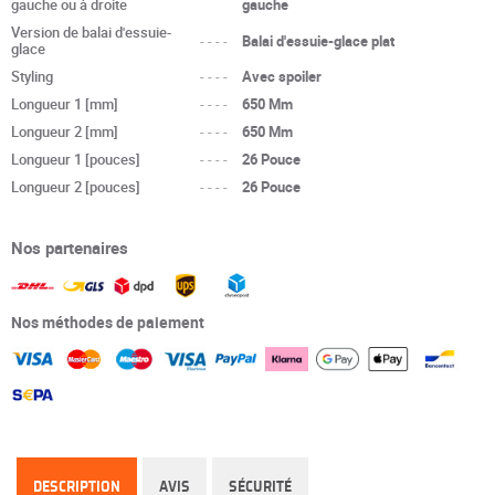
gauche ou à droite
gauche
Version de balai d'essuie-
----
Balai d'essuie-glace plat
glace
Styling
----
Avec spoiler
Longueur 1 [mm]
----
650 Mm
Longueur 2 [mm]
----
650 Mm
Longueur 1 [pouces]
----
26 Pouce
Longueur 2 [pouces]
----
26 Pouce
Nos partenaires
Nos méthodes de paiement
DESCRIPTION
AVIS
SÉCURITÉ