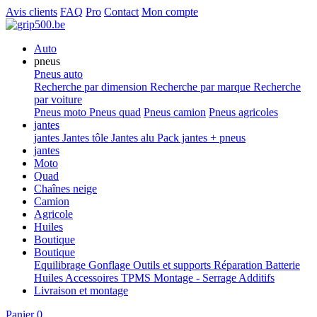
Avis clients
FAQ
Pro
Contact
Mon compte
Auto
pneus
Pneus auto
Recherche par dimension
Recherche par marque
Recherche
par voiture
Pneus moto
Pneus quad
Pneus camion
Pneus agricoles
jantes
jantes
Jantes tôle
Jantes alu
Pack jantes + pneus
jantes
Moto
Quad
Chaînes neige
Camion
Agricole
Huiles
Boutique
Boutique
Equilibrage
Gonflage
Outils et supports
Réparation
Batterie
Huiles
Accessoires
TPMS
Montage - Serrage
Additifs
Livraison et montage
Panier
0