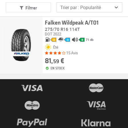
Filtrer
Falken Wildpeak A/T01
275/70 R16 114T
DOT 2022
71 db
D
D
B
Été
15 Avis
81,
€
59
EN STOCK