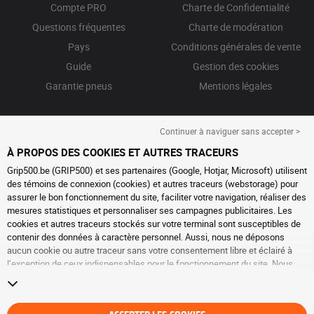
Compte PRO
Charte de Confidentialité
Questions fréquentes
Charte de modération
Pays
Conditions générales de vente
Guide
Gestion des cookies
Garantie pneus
Mentions légales
Continuer à naviguer sans accepter >
À PROPOS DES COOKIES ET AUTRES TRACEURS
Grip500.be (GRIP500) et ses partenaires (Google, Hotjar, Microsoft) utilisent
des témoins de connexion (cookies) et autres traceurs (webstorage) pour
assurer le bon fonctionnement du site, faciliter votre navigation, réaliser des
mesures statistiques et personnaliser ses campagnes publicitaires. Les
cookies et autres traceurs stockés sur votre terminal sont susceptibles de
contenir des données à caractère personnel. Aussi, nous ne déposons
aucun cookie ou autre traceur sans votre consentement libre et éclairé à
l’exception de ceux indispensables pour le fonctionnement du site. Nous
conservons votre choix pendant 6 mois. Vous pouvez retirer votre
consentement à tout moment en vous rendant sur la
page cookies et autres
traceurs
. Vous pouvez choisir de continuer à naviguer sans accepter le