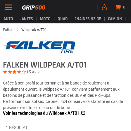
0
AUTO
JANTES
MOTO
QUAD
CHAÎNES NEIGE
CAMION
Falken
Wildpeak A/T01
FALKEN WILDPEAK A/T01
15 Avis
Grâce à son profil tout-terrain et à sa bande de roulement à
épaulement ouvert, le Wildpeak A/T01 convient parfaitement aux
besoins de puissance et de traction des SUV et des Pick-ups.
Performant sur sol sec, ce pneu 4x4 conserve sa stabilité en cas de
présence éventuelle d’eau ou de boue.
Voir les technologies du Wildpeak A/T01
1 RÉSULTAT