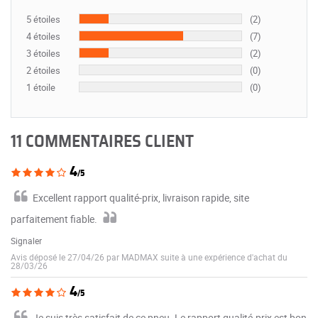
5 étoiles
(2)
4 étoiles
(7)
3 étoiles
(2)
2 étoiles
(0)
1 étoile
(0)
11 COMMENTAIRES CLIENT
4
/5
Excellent rapport qualité-prix, livraison rapide, site
parfaitement fiable.
Signaler
Avis déposé le 27/04/26 par MADMAX suite à une expérience d'achat du
28/03/26
4
/5
Je suis très satisfait de ce pneu. Le rapport qualité-prix est bon