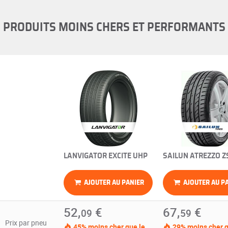
PRODUITS MOINS CHERS ET PERFORMANTS
LANVIGATOR EXCITE UHP
SAILUN ATREZZO Z
AJOUTER AU PANIER
AJOUTER AU P
52,
€
67,
€
09
59
Prix par pneu
45% moins cher que le
29% moins cher q