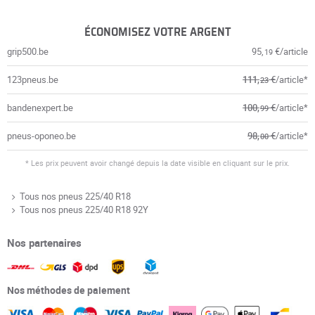
ÉCONOMISEZ VOTRE ARGENT
grip500.be
95,
€/article
19
123pneus.be
111,
€
/article*
23
bandenexpert.be
100,
€
/article*
99
pneus-oponeo.be
98,
€
/article*
00
* Les prix peuvent avoir changé depuis la date visible en cliquant sur le prix.
Tous nos pneus 225/40 R18
Tous nos pneus 225/40 R18 92Y
Nos partenaires
Nos méthodes de paiement