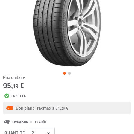
Prix unitaire
95,
€
19
EN STOCK
Bon plan : Tracmax à
51,
€
29
LIVRAISON 11 - 13 AOÛT
QUANTITÉ