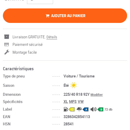
AJOUTER AU PANIER
Livraison GRATUITE.
Détails
Paiement sécurisé
Montage facile
Caractéristiques
Type de pneu
----
Voiture / Tourisme
Saison
----
Été
Dimension
----
225/40 R18 92Y
Modifier
Spécificités
----
XL
MFS
VW
Label
----
72 db
C
A
B
EAN
----
3286342854113
HSN
----
28541