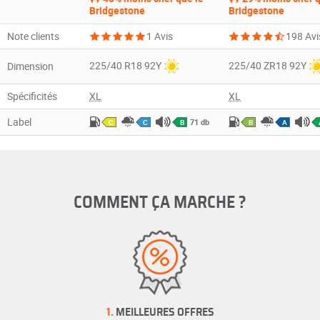
Bridgestone
Bridgestone
Note clients
1 Avis
198 Avi
225/40 R18 92Y
225/40 ZR18 92Y
Dimension
Spécificités
XL
XL
Label
71 db
C
C
B
B
A
COMMENT ÇA MARCHE ?
1.
MEILLEURES OFFRES