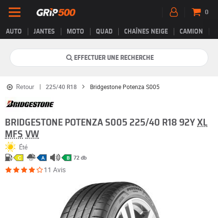
0
AUTO
JANTES
MOTO
QUAD
CHAÎNES NEIGE
CAMION
EFFECTUER UNE RECHERCHE
Retour
225/40 R18
Bridgestone Potenza S005
BRIDGESTONE POTENZA S005 225/40 R18 92Y
XL
MFS
VW
Été
72 db
C
A
B
11 Avis