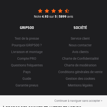
Note
4.93
sur
5
|
5899
avis
GRIP500
SOCIÉTÉ
Test de la presse
Service client
Pourquoi GRIP500 ?
Nous contacter
Livraison et montage
Avis clients
Compte PRO
Charte de Confidentialité
Questions fréquentes
Charte de modération
Pays
Conditions générales de vente
Guide
Gestion des cookies
Garantie pneus
Mentions légales
Continuer à naviguer sans accepter >