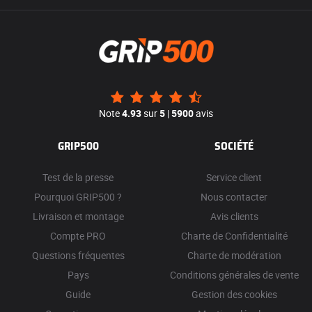
Note
4.93
sur
5
|
5900
avis
GRIP500
SOCIÉTÉ
Test de la presse
Service client
Pourquoi GRIP500 ?
Nous contacter
Livraison et montage
Avis clients
Compte PRO
Charte de Confidentialité
Questions fréquentes
Charte de modération
Pays
Conditions générales de vente
Guide
Gestion des cookies