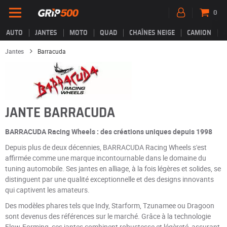
0
AUTO
JANTES
MOTO
QUAD
CHAÎNES NEIGE
CAMION
Jantes
Barracuda
JANTE BARRACUDA
BARRACUDA Racing Wheels : des créations uniques depuis 1998
Depuis plus de deux décennies, BARRACUDA Racing Wheels s'est
affirmée comme une marque incontournable dans le domaine du
tuning automobile. Ses jantes en alliage, à la fois légères et solides, se
distinguent par une qualité exceptionnelle et des designs innovants
qui captivent les amateurs.
Des modèles phares tels que Indy, Starform, Tzunamee ou Dragoon
sont devenus des références sur le marché. Grâce à la technologie
Flow-Forming, ces jantes combinent robustesse et légèreté, assurant