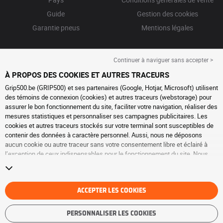
Guide
Gestion des cookies
Garantie pneus
Mentions légales
Continuer à naviguer sans accepter >
À PROPOS DES COOKIES ET AUTRES TRACEURS
Grip500.be (GRIP500) et ses partenaires (Google, Hotjar, Microsoft) utilisent
des témoins de connexion (cookies) et autres traceurs (webstorage) pour
assurer le bon fonctionnement du site, faciliter votre navigation, réaliser des
mesures statistiques et personnaliser ses campagnes publicitaires. Les
cookies et autres traceurs stockés sur votre terminal sont susceptibles de
contenir des données à caractère personnel. Aussi, nous ne déposons
aucun cookie ou autre traceur sans votre consentement libre et éclairé à
l’exception de ceux indispensables pour le fonctionnement du site. Nous
conservons votre choix pendant 6 mois. Vous pouvez retirer votre
consentement à tout moment en vous rendant sur la
page cookies et autres
traceurs
. Vous pouvez choisir de continuer à naviguer sans accepter le
dépôt de cookies ou autres traceurs. Le refus ne fait pas obstacle à l’accès
ACCEPTER LES COOKIES
aux services GRIP500. Pour plus d’informations, nous vous invitons à
consulter
la page cookies et autres traceurs
.
PERSONNALISER LES COOKIES