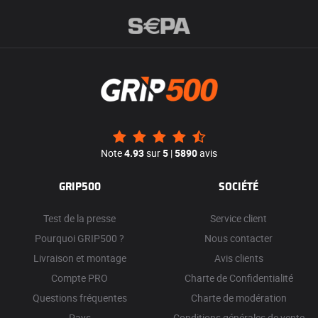
Note
4.93
sur
5
|
5890
avis
GRIP500
SOCIÉTÉ
Test de la presse
Service client
Pourquoi GRIP500 ?
Nous contacter
Livraison et montage
Avis clients
Compte PRO
Charte de Confidentialité
Questions fréquentes
Charte de modération
Pays
Conditions générales de vente