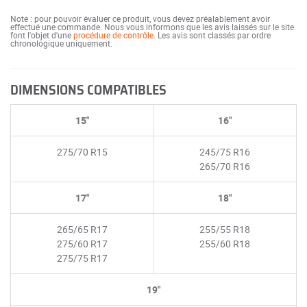
Note : pour pouvoir évaluer ce produit, vous devez préalablement avoir
effectué une commande. Nous vous informons que les avis laissés sur le site
font l'objet d'une
procédure de contrôle
. Les avis sont classés par ordre
chronologique uniquement.
DIMENSIONS COMPATIBLES
15"
16"
275/70 R15
245/75 R16
265/70 R16
17"
18"
265/65 R17
255/55 R18
275/60 R17
255/60 R18
275/75 R17
19"