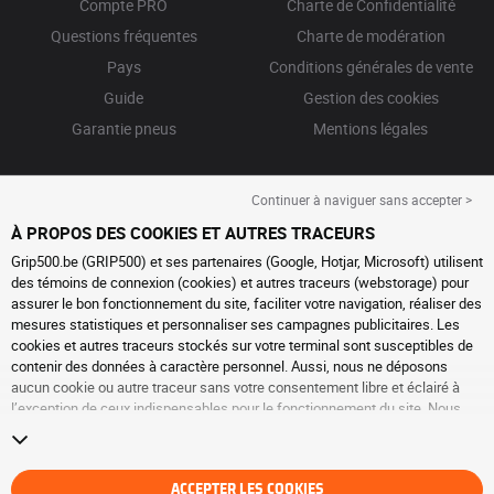
Compte PRO
Charte de Confidentialité
Questions fréquentes
Charte de modération
Pays
Conditions générales de vente
Guide
Gestion des cookies
Garantie pneus
Mentions légales
Continuer à naviguer sans accepter >
À PROPOS DES COOKIES ET AUTRES TRACEURS
Grip500.be (GRIP500) et ses partenaires (Google, Hotjar, Microsoft) utilisent
des témoins de connexion (cookies) et autres traceurs (webstorage) pour
assurer le bon fonctionnement du site, faciliter votre navigation, réaliser des
mesures statistiques et personnaliser ses campagnes publicitaires. Les
cookies et autres traceurs stockés sur votre terminal sont susceptibles de
contenir des données à caractère personnel. Aussi, nous ne déposons
aucun cookie ou autre traceur sans votre consentement libre et éclairé à
l’exception de ceux indispensables pour le fonctionnement du site. Nous
conservons votre choix pendant 6 mois. Vous pouvez retirer votre
consentement à tout moment en vous rendant sur la
page cookies et autres
traceurs
. Vous pouvez choisir de continuer à naviguer sans accepter le
dépôt de cookies ou autres traceurs. Le refus ne fait pas obstacle à l’accès
ACCEPTER LES COOKIES