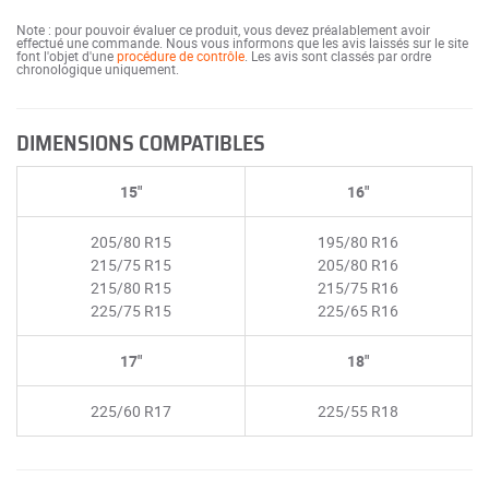
Note : pour pouvoir évaluer ce produit, vous devez préalablement avoir
effectué une commande. Nous vous informons que les avis laissés sur le site
font l'objet d'une
procédure de contrôle
. Les avis sont classés par ordre
chronologique uniquement.
DIMENSIONS COMPATIBLES
15"
16"
205/80 R15
195/80 R16
215/75 R15
205/80 R16
215/80 R15
215/75 R16
225/75 R15
225/65 R16
17"
18"
225/60 R17
225/55 R18