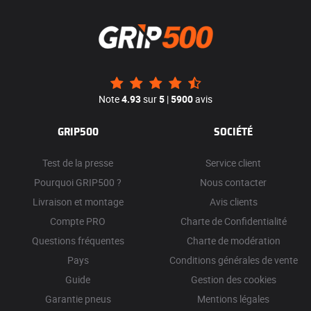
Note
4.93
sur
5
|
5900
avis
GRIP500
SOCIÉTÉ
Test de la presse
Service client
Pourquoi GRIP500 ?
Nous contacter
Livraison et montage
Avis clients
Compte PRO
Charte de Confidentialité
Questions fréquentes
Charte de modération
Pays
Conditions générales de vente
Guide
Gestion des cookies
Garantie pneus
Mentions légales