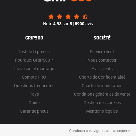
Note
4.93
sur
5
|
5900
avis
GRIP500
SOCIÉTÉ
Test de la presse
Service client
Pourquoi GRIP500 ?
Nous contacter
Livraison et montage
Avis clients
Compte PRO
Charte de Confidentialité
Questions fréquentes
Charte de modération
Pays
Conditions générales de vente
Guide
Gestion des cookies
Garantie pneus
Mentions légales
Continuer à naviguer sans accepter >