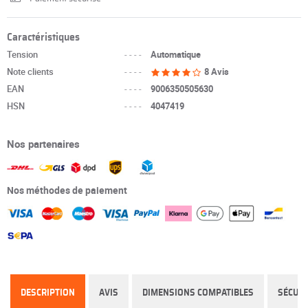
Caractéristiques
Tension
----
Automatique
Note clients
----
8 Avis
EAN
----
9006350505630
HSN
----
4047419
Nos partenaires
Nos méthodes de paiement
DESCRIPTION
AVIS
DIMENSIONS COMPATIBLES
SÉCURI