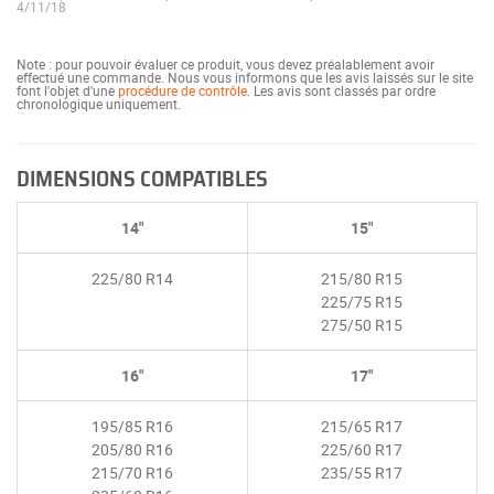
4/11/18
Note : pour pouvoir évaluer ce produit, vous devez préalablement avoir
effectué une commande. Nous vous informons que les avis laissés sur le site
font l'objet d'une
procédure de contrôle
. Les avis sont classés par ordre
chronologique uniquement.
DIMENSIONS COMPATIBLES
14"
15"
225/80 R14
215/80 R15
225/75 R15
275/50 R15
16"
17"
195/85 R16
215/65 R17
205/80 R16
225/60 R17
215/70 R16
235/55 R17