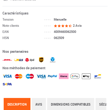
Caractéristiques
Tension
----
Manuelle
Note clients
----
2 Avis
EAN
----
4009460062500
HSN
----
062509
Nos partenaires
Nos méthodes de paiement
DESCRIPTION
AVIS
DIMENSIONS COMPATIBLES
SÉCURI