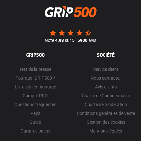
Note
4.93
sur
5
|
5900
avis
GRIP500
SOCIÉTÉ
Test de la presse
Service client
Pourquoi GRIP500 ?
Nous contacter
Livraison et montage
Avis clients
Compte PRO
Charte de Confidentialité
Questions fréquentes
Charte de modération
Pays
Conditions générales de vente
Guide
Gestion des cookies
Garantie pneus
Mentions légales