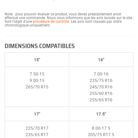
Note : pour pouvoir évaluer ce produit, vous devez préalablement avoir
effectué une commande. Nous vous informons que les avis laissés sur le site
font l'objet d'une
procédure de contrôle
. Les avis sont classés par ordre
chronologique uniquement.
DIMENSIONS COMPATIBLES
15"
16"
7.50-15
7.00-16
9.00-15
235/75 R16
265/70 R15
245/70 R16
255/60 R16
255/65 R16
17"
17.5"
225/70 R17
8.00-17.5
235/65 R17
205/75 R17.5