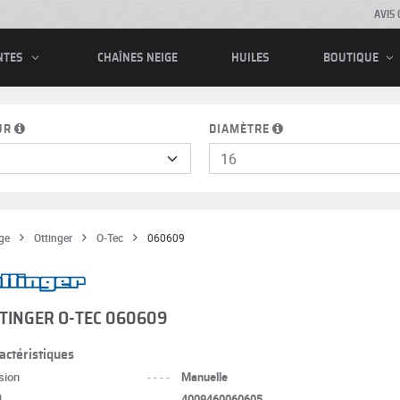
AVIS 
CHAÎNES NEIGE
HUILES
NTES
BOUTIQUE
UR
DIAMÈTRE
ge
Ottinger
O-Tec
060609
TINGER O-TEC 060609
actéristiques
sion
----
Manuelle
N
----
4009460060605