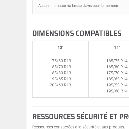
Aucun internaute n'a laissé d'avis pour le moment.
DIMENSIONS COMPATIBLES
13"
14"
175/80 R13
165/75 R14
185/70 R13
165/80 R14
185/80 R13
175/70 R14
195/65 R13
185/65 R14
205/60 R13
195/55 R14
195/60 R14
RESSOURCES SÉCURITÉ ET P
Ressources consacrées à la sécurité et aux produits.