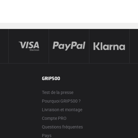
GRIP500
Test de la presse
Pourquoi GRIP500 ?
Livraison et montage
Compte PRO
Questions fréquentes
Pays