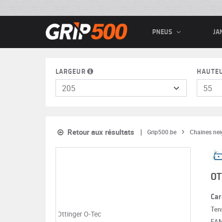
PNEUS
JA
LARGEUR
HAUTE
Retour aux résultats
Grip500.be
Chaines nei
OT
Car
Ten
EA