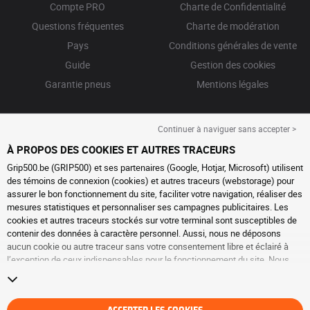
Compte PRO
Charte de Confidentialité
Questions fréquentes
Charte de modération
Pays
Conditions générales de vente
Guide
Gestion des cookies
Garantie pneus
Mentions légales
Continuer à naviguer sans accepter >
À PROPOS DES COOKIES ET AUTRES TRACEURS
Grip500.be (GRIP500) et ses partenaires (Google, Hotjar, Microsoft) utilisent
des témoins de connexion (cookies) et autres traceurs (webstorage) pour
assurer le bon fonctionnement du site, faciliter votre navigation, réaliser des
mesures statistiques et personnaliser ses campagnes publicitaires. Les
cookies et autres traceurs stockés sur votre terminal sont susceptibles de
contenir des données à caractère personnel. Aussi, nous ne déposons
aucun cookie ou autre traceur sans votre consentement libre et éclairé à
l’exception de ceux indispensables pour le fonctionnement du site. Nous
conservons votre choix pendant 6 mois. Vous pouvez retirer votre
consentement à tout moment en vous rendant sur la
page cookies et autres
traceurs
. Vous pouvez choisir de continuer à naviguer sans accepter le