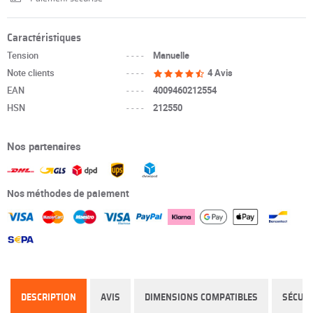
Caractéristiques
Tension
----
Manuelle
Note clients
----
4 Avis
EAN
----
4009460212554
HSN
----
212550
Nos partenaires
Nos méthodes de paiement
DESCRIPTION
AVIS
DIMENSIONS COMPATIBLES
SÉCURI