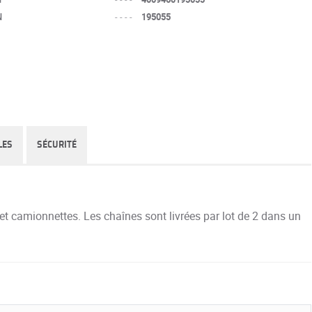
N
----
195055
LES
SÉCURITÉ
t camionnettes. Les chaînes sont livrées par lot de 2 dans un