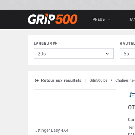
PNEUS
JA
LARGEUR
HAUTE
Retour aux résultats
Grip500.be
Chaines nei
OT
Car
Ten
EA