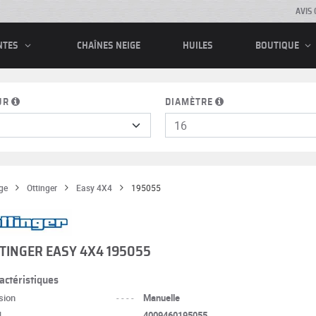
AVIS 
CHAÎNES NEIGE
HUILES
NTES
BOUTIQUE
UR
DIAMÈTRE
ge
Ottinger
Easy 4X4
195055
TINGER EASY 4X4 195055
actéristiques
sion
----
Manuelle
N
----
4009460195055