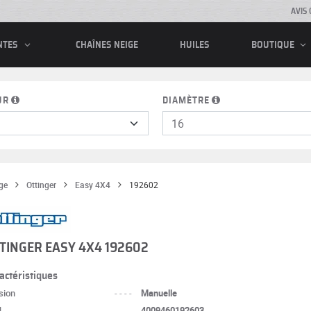
AVIS 
CHAÎNES NEIGE
HUILES
NTES
BOUTIQUE
UR
DIAMÈTRE
ge
Ottinger
Easy 4X4
192602
TINGER EASY 4X4 192602
actéristiques
sion
----
Manuelle
N
----
4009460192603