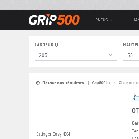
PNEUS
JA
LARGEUR
HAUTE
Retour aux résultats
Grip500.be
Chaines nei
OT
Car
Ten
EA