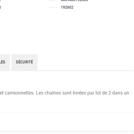
N
----
192602
LES
SÉCURITÉ
t camionnettes. Les chaînes sont livrées par lot de 2 dans un