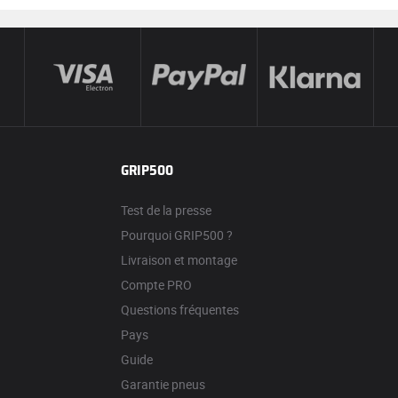
GRIP500
Test de la presse
Pourquoi GRIP500 ?
Livraison et montage
Compte PRO
Questions fréquentes
Pays
Guide
Garantie pneus