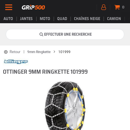
0
AUTO
JANTES
MOTO
QUAD
CHAÎNES NEIGE
CAMION
EFFECTUER UNE RECHERCHE
Retour
9mm Ringkette
101999
OTTINGER 9MM RINGKETTE 101999