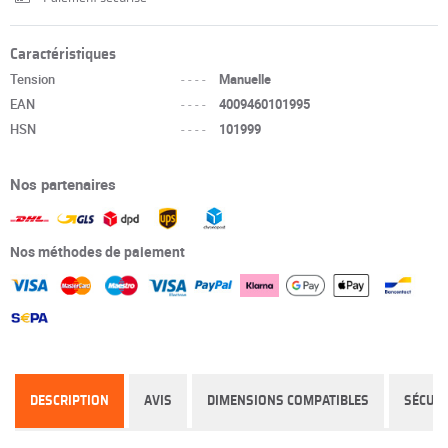
Caractéristiques
Tension
----
Manuelle
EAN
----
4009460101995
HSN
----
101999
Nos partenaires
Nos méthodes de paiement
DESCRIPTION
AVIS
DIMENSIONS COMPATIBLES
SÉCURI