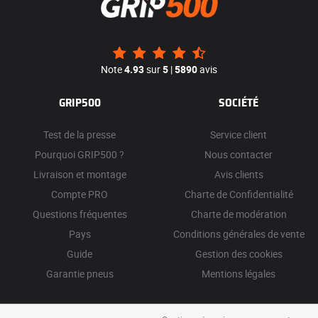
Note
4.93
sur
5
|
5890
avis
GRIP500
SOCIÉTÉ
Test de la presse
Service client
Pourquoi GRIP500 ?
Nous contacter
Livraison et montage
Avis clients
Compte PRO
Charte de Confidentialité
Questions fréquentes
Charte de modération
Pays
Conditions générales de vente
Guide
Gestion des cookies
Garantie pneus
Mentions légales