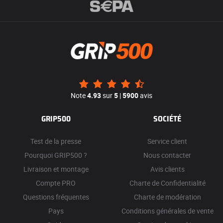
Note
4.93
sur
5
|
5900
avis
GRIP500
SOCIÉTÉ
Test de la presse
Service client
Pourquoi GRIP500 ?
Nous contacter
Livraison et montage
Avis clients
Compte PRO
Charte de Confidentialité
Questions fréquentes
Charte de modération
Pays
Conditions générales de vente