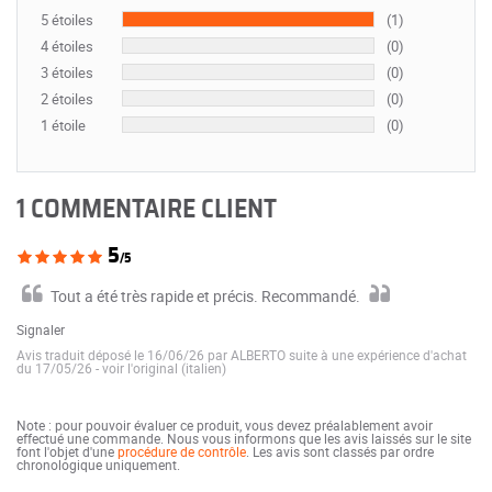
5 étoiles
(1)
4 étoiles
(0)
3 étoiles
(0)
2 étoiles
(0)
1 étoile
(0)
1 COMMENTAIRE CLIENT
5
/5
Tout a été très rapide et précis. Recommandé.
Signaler
Avis traduit déposé le 16/06/26 par ALBERTO suite à une expérience d'achat
du 17/05/26
-
voir l'original (italien)
Note : pour pouvoir évaluer ce produit, vous devez préalablement avoir
effectué une commande. Nous vous informons que les avis laissés sur le site
font l'objet d'une
procédure de contrôle
. Les avis sont classés par ordre
chronologique uniquement.