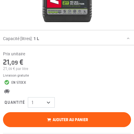
Capacité [litres]:
1 L
Prix unitaire
21,
€
09
21,
€
par litre
09
Livraison gratuite
EN STOCK
QUANTITÉ
AJOUTER AU PANIER