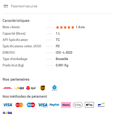
Paiement sécurisé
Caractéristiques
Note clients
----
1 Avis
Capacité [litres]
----
1 L
API Spécification
----
TC
Spécifications selon JASO
----
FD
DIN/ISO
----
ISO -L-EGD
Type d'emballage
----
Bouteille
Poids brut [kg]
----
0,981 Kg
Nos partenaires
Nos méthodes de paiement