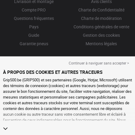
Livraison et montage
Avis clients
Compte PRO
Charte de Confidentialité
Questions fréquentes
Charte de modération
Pays
Conditions générales de vente
Guide
Gestion des cookies
Garantie pneus
Mentions légales
Continuer à naviguer sans accepter >
À PROPOS DES COOKIES ET AUTRES TRACEURS
Grip500.be (GRIP500) et ses partenaires (Google, Hotjar, Microsoft) utilisent
des témoins de connexion (cookies) et autres traceurs (webstorage) pour
assurer le bon fonctionnement du site, faciliter votre navigation, réaliser des
mesures statistiques et personnaliser ses campagnes publicitaires. Les
cookies et autres traceurs stockés sur votre terminal sont susceptibles de
contenir des données à caractère personnel. Aussi, nous ne déposons
aucun cookie ou autre traceur sans votre consentement libre et éclairé à
l’exception de ceux indispensables pour le fonctionnement du site. Nous
conservons votre choix pendant 6 mois. Vous pouvez retirer votre
consentement à tout moment en vous rendant sur la
page cookies et autres