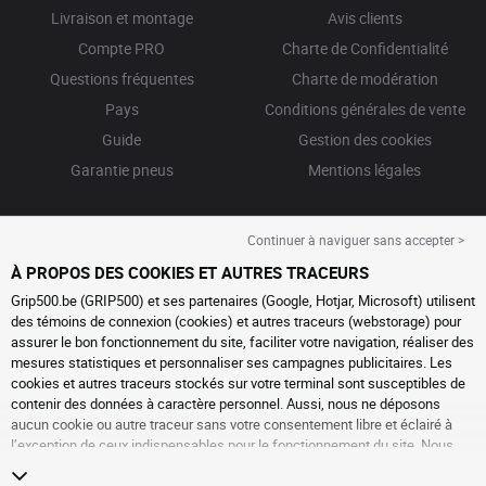
Livraison et montage
Avis clients
Compte PRO
Charte de Confidentialité
Questions fréquentes
Charte de modération
Pays
Conditions générales de vente
Guide
Gestion des cookies
Garantie pneus
Mentions légales
Continuer à naviguer sans accepter >
À PROPOS DES COOKIES ET AUTRES TRACEURS
Grip500.be (GRIP500) et ses partenaires (Google, Hotjar, Microsoft) utilisent
des témoins de connexion (cookies) et autres traceurs (webstorage) pour
assurer le bon fonctionnement du site, faciliter votre navigation, réaliser des
mesures statistiques et personnaliser ses campagnes publicitaires. Les
cookies et autres traceurs stockés sur votre terminal sont susceptibles de
contenir des données à caractère personnel. Aussi, nous ne déposons
aucun cookie ou autre traceur sans votre consentement libre et éclairé à
l’exception de ceux indispensables pour le fonctionnement du site. Nous
conservons votre choix pendant 6 mois. Vous pouvez retirer votre