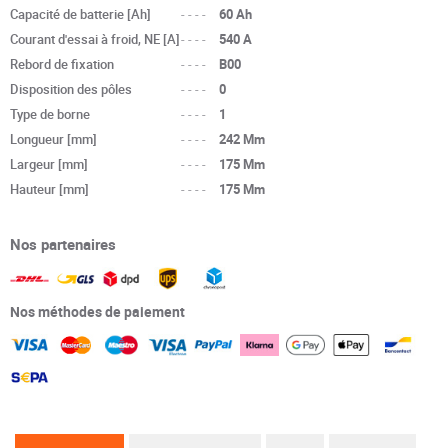
Capacité de batterie [Ah]
----
60 Ah
Courant d'essai à froid, NE [A]
----
540 A
Rebord de fixation
----
B00
Disposition des pôles
----
0
Type de borne
----
1
Longueur [mm]
----
242 Mm
Largeur [mm]
----
175 Mm
Hauteur [mm]
----
175 Mm
Nos partenaires
Nos méthodes de paiement