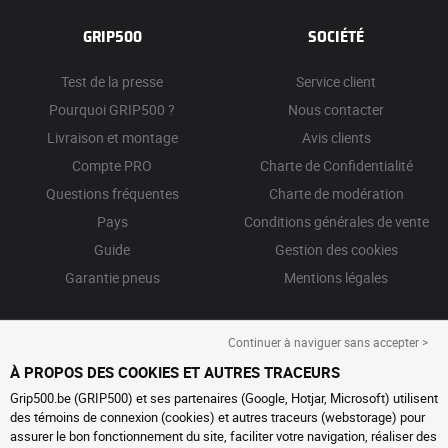
GRIP500
SOCIÉTÉ
Test de la presse
Service client
Pourquoi GRIP500 ?
Nous contacter
Livraison et montage
Avis clients
Compte PRO
Charte de Confidentialité
Questions fréquentes
Charte de modération
Pays
Conditions générales de vente
Guide
Gestion des cookies
Garantie pneus
Mentions légales
Continuer à naviguer sans accepter >
À PROPOS DES COOKIES ET AUTRES TRACEURS
Grip500.be (GRIP500) et ses partenaires (Google, Hotjar, Microsoft) utilisent
des témoins de connexion (cookies) et autres traceurs (webstorage) pour
assurer le bon fonctionnement du site, faciliter votre navigation, réaliser des