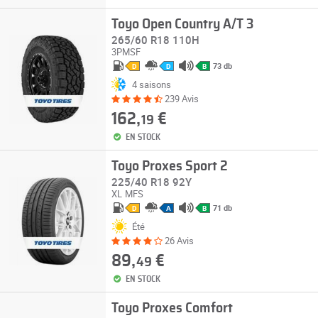
Toyo Open Country A/T 3
265/60 R18 110H
3PMSF
73 db
D
D
B
4 saisons
239 Avis
162,
€
19
EN STOCK
Toyo Proxes Sport 2
225/40 R18 92Y
XL
MFS
71 db
D
A
B
Été
26 Avis
89,
€
49
EN STOCK
Toyo Proxes Comfort