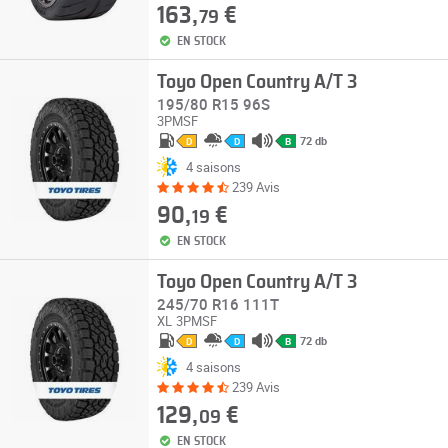
163,
€
79
EN STOCK
Toyo Open Country A/T 3
195/80 R15 96S
3PMSF
72 db
D
D
B
4 saisons
239 Avis
90,
€
19
EN STOCK
Toyo Open Country A/T 3
245/70 R16 111T
XL
3PMSF
72 db
D
D
B
4 saisons
239 Avis
129,
€
09
EN STOCK