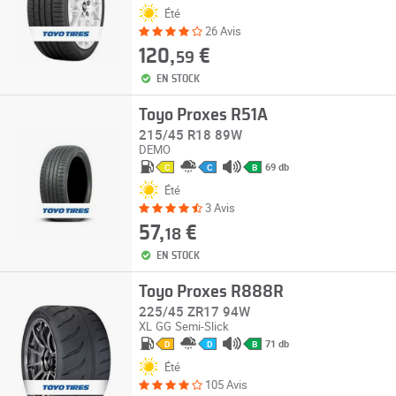
Été
26 Avis
120,
€
59
EN STOCK
Toyo Proxes R51A
215/45 R18 89W
DEMO
69 db
C
C
B
Été
3 Avis
57,
€
18
EN STOCK
Toyo Proxes R888R
225/45 ZR17 94W
XL
GG
Semi-Slick
71 db
D
D
B
Été
105 Avis