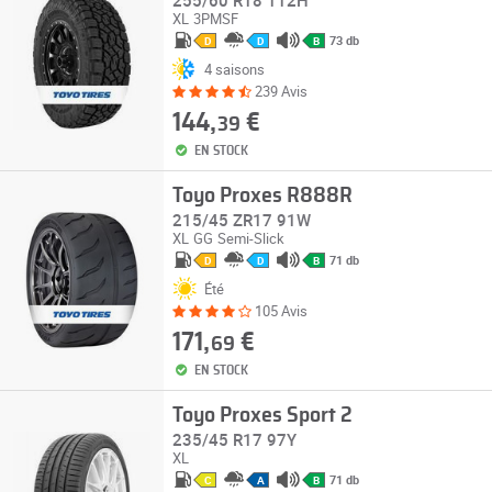
255/60 R18 112H
XL
3PMSF
73 db
D
D
B
4 saisons
239 Avis
144,
€
39
EN STOCK
Toyo Proxes R888R
215/45 ZR17 91W
XL
GG
Semi-Slick
71 db
D
D
B
Été
105 Avis
171,
€
69
EN STOCK
Toyo Proxes Sport 2
235/45 R17 97Y
XL
71 db
C
A
B