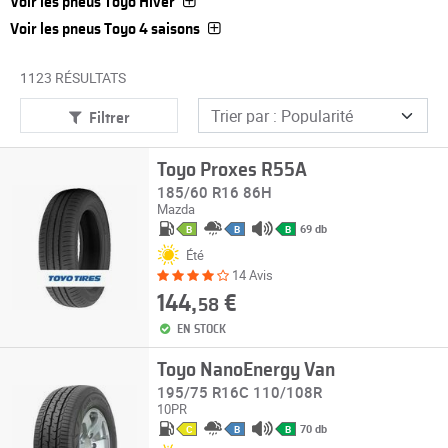
Voir les pneus Toyo Hiver
Voir les pneus Toyo 4 saisons
1123 RÉSULTATS
Filtrer
Toyo Proxes R55A
185/60 R16 86H
Mazda
69 db
B
B
B
Été
14 Avis
144,
€
58
EN STOCK
Toyo NanoEnergy Van
195/75 R16C 110/108R
10PR
70 db
C
B
B