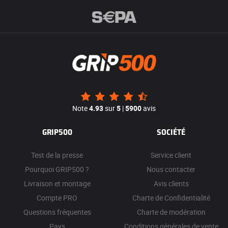
Note
4.93
sur
5
|
5900
avis
GRIP500
SOCIÉTÉ
Test de la presse
Service client
Pourquoi GRIP500 ?
Nous contacter
Livraison et montage
Avis clients
Compte PRO
Charte de Confidentialité
Questions fréquentes
Charte de modération
Pays
Conditions générales de vente