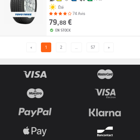
Été
74 Avis
79,
€
88
EN STOCK
«
1
2
…
57
»