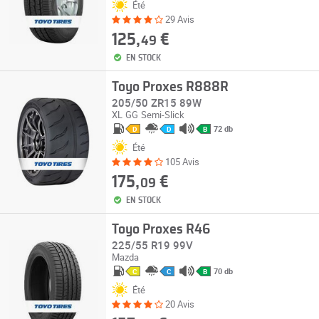
Été
29 Avis
125,
€
49
EN STOCK
Toyo Proxes R888R
205/50 ZR15 89W
XL
GG
Semi-Slick
72 db
D
D
B
Été
105 Avis
175,
€
09
EN STOCK
Toyo Proxes R46
225/55 R19 99V
Mazda
70 db
C
C
B
Été
20 Avis