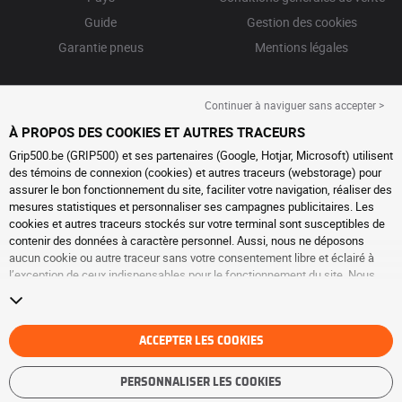
Guide
Gestion des cookies
Garantie pneus
Mentions légales
Continuer à naviguer sans accepter >
À PROPOS DES COOKIES ET AUTRES TRACEURS
Grip500.be (GRIP500) et ses partenaires (Google, Hotjar, Microsoft) utilisent
des témoins de connexion (cookies) et autres traceurs (webstorage) pour
assurer le bon fonctionnement du site, faciliter votre navigation, réaliser des
mesures statistiques et personnaliser ses campagnes publicitaires. Les
cookies et autres traceurs stockés sur votre terminal sont susceptibles de
contenir des données à caractère personnel. Aussi, nous ne déposons
aucun cookie ou autre traceur sans votre consentement libre et éclairé à
l’exception de ceux indispensables pour le fonctionnement du site. Nous
conservons votre choix pendant 6 mois. Vous pouvez retirer votre
consentement à tout moment en vous rendant sur la
page cookies et autres
traceurs
. Vous pouvez choisir de continuer à naviguer sans accepter le
dépôt de cookies ou autres traceurs. Le refus ne fait pas obstacle à l’accès
ACCEPTER LES COOKIES
aux services GRIP500. Pour plus d’informations, nous vous invitons à
consulter
la page cookies et autres traceurs
.
PERSONNALISER LES COOKIES