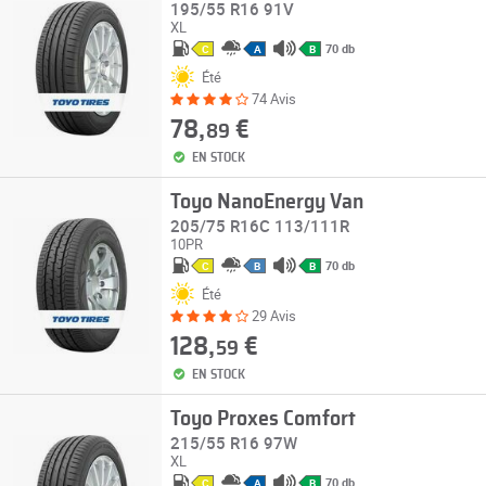
195/55 R16 91V
XL
70 db
C
A
B
Été
74 Avis
78,
€
89
EN STOCK
Toyo NanoEnergy Van
205/75 R16C 113/111R
10PR
70 db
C
B
B
Été
29 Avis
128,
€
59
EN STOCK
Toyo Proxes Comfort
215/55 R16 97W
XL
70 db
C
A
B