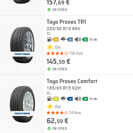
157,
€
69
EN STOCK
Toyo Proxes TR1
205/50 R15 89V
XL
70 db
D
B
B
Été
156 Avis
145,
€
59
EN STOCK
Toyo Proxes Comfort
185/65 R15 92H
XL
70 db
C
A
B
Été
74 Avis
62,
€
59
EN STOCK