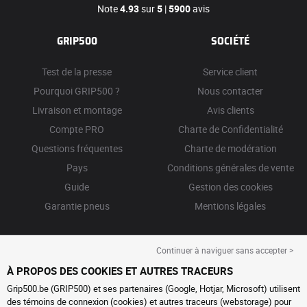
Note
4.93
sur
5
|
5900
avis
GRIP500
SOCIÉTÉ
Test de la presse
Service client
Pourquoi GRIP500 ?
Nous contacter
Livraison et montage
Avis clients
Compte PRO
Charte de Confidentialité
Questions fréquentes
Charte de modération
Pays
Conditions générales de vente
Guide
Gestion des cookies
Garantie pneus
Mentions légales
Continuer à naviguer sans accepter >
À PROPOS DES COOKIES ET AUTRES TRACEURS
Grip500.be (GRIP500) et ses partenaires (Google, Hotjar, Microsoft) utilisent
des témoins de connexion (cookies) et autres traceurs (webstorage) pour