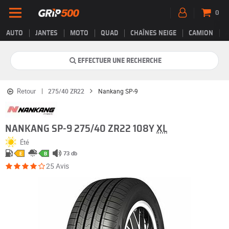
0
AUTO
JANTES
MOTO
QUAD
CHAÎNES NEIGE
CAMION
EFFECTUER UNE RECHERCHE
Retour
275/40 ZR22
Nankang SP-9
NANKANG SP-9 275/40 ZR22 108Y
XL
Été
73 db
E
B
25 Avis