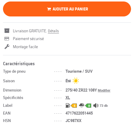
AJOUTER AU PANIER
Livraison GRATUITE.
Détails
Paiement sécurisé
Montage facile
Caractéristiques
Type de pneu
----
Tourisme / SUV
Saison
----
Été
Dimension
----
275/40 ZR22 108Y
Modifier
Spécificités
----
XL
Label
----
73 db
E
B
EAN
----
4717622051445
HSN
----
JC987XX