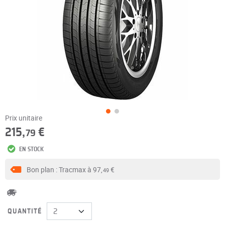
Prix unitaire
215,
€
79
EN STOCK
Bon plan : Tracmax à
97,
€
49
QUANTITÉ