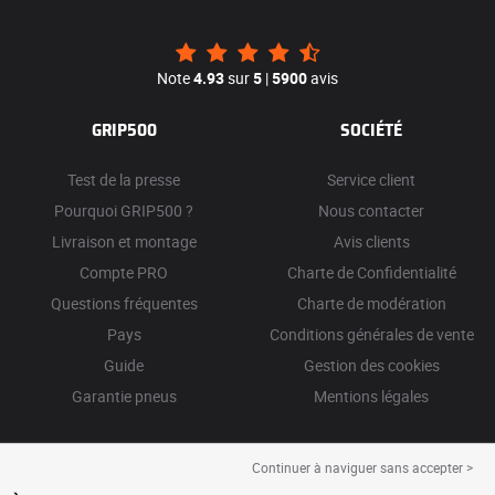
Note
4.93
sur
5
|
5900
avis
GRIP500
SOCIÉTÉ
Test de la presse
Service client
Pourquoi GRIP500 ?
Nous contacter
Livraison et montage
Avis clients
Compte PRO
Charte de Confidentialité
Questions fréquentes
Charte de modération
Pays
Conditions générales de vente
Guide
Gestion des cookies
Garantie pneus
Mentions légales
Continuer à naviguer sans accepter >