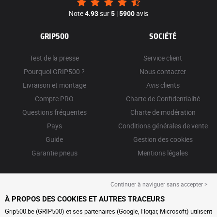
Note
4.93
sur
5
|
5900
avis
GRIP500
SOCIÉTÉ
Test de la presse
Service client
Pourquoi GRIP500 ?
Nous contacter
Livraison et montage
Avis clients
Compte PRO
Charte de Confidentialité
Questions fréquentes
Charte de modération
Pays
Conditions générales de vente
Guide
Gestion des cookies
Garantie pneus
Mentions légales
Continuer à naviguer sans accepter >
À PROPOS DES COOKIES ET AUTRES TRACEURS
Grip500.be (GRIP500) et ses partenaires (Google, Hotjar, Microsoft) utilisent