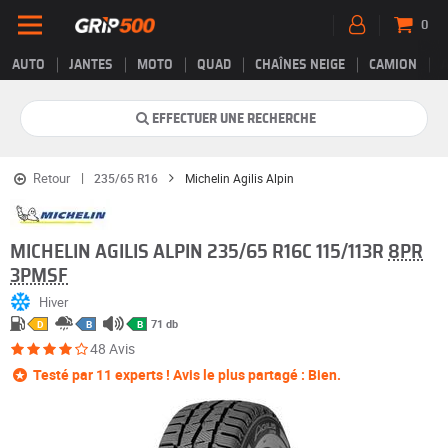
0
AUTO
JANTES
MOTO
QUAD
CHAÎNES NEIGE
CAMION
EFFECTUER UNE RECHERCHE
Retour
235/65 R16
Michelin Agilis Alpin
MICHELIN AGILIS ALPIN 235/65 R16C 115/113R
8PR
3PMSF
Hiver
71 db
D
B
B
48 Avis
Testé par 11 experts ! Avis le plus partagé : Bien.