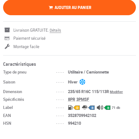
AJOUTER AU PANIER
Livraison GRATUITE.
Détails
Paiement sécurisé
Montage facile
Caractéristiques
Type de pneu
----
Utilitaire / Camionnette
Saison
----
Hiver
Dimension
----
235/65 R16C 115/113R
Modifier
Spécificités
----
8PR
3PMSF
Label
----
71 db
D
B
B
EAN
----
3528709942102
HSN
----
994210