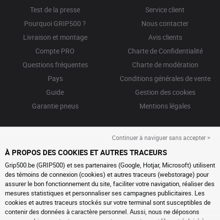
Test de la presse
Service client
Pourquoi GRIP500 ?
Nous contacter
Livraison et montage
Avis clients
Compte PRO
Charte de Confidentialité
Questions fréquentes
Charte de modération
Pays
Conditions générales de vente
Guide
Gestion des cookies
Garantie pneus
Mentions légales
Continuer à naviguer sans accepter >
À PROPOS DES COOKIES ET AUTRES TRACEURS
Grip500.be (GRIP500) et ses partenaires (Google, Hotjar, Microsoft) utilisent
des témoins de connexion (cookies) et autres traceurs (webstorage) pour
assurer le bon fonctionnement du site, faciliter votre navigation, réaliser des
mesures statistiques et personnaliser ses campagnes publicitaires. Les
cookies et autres traceurs stockés sur votre terminal sont susceptibles de
contenir des données à caractère personnel. Aussi, nous ne déposons