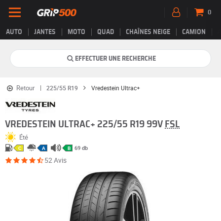
0
AUTO
JANTES
MOTO
QUAD
CHAÎNES NEIGE
CAMION
EFFECTUER UNE RECHERCHE
Retour
225/55 R19
Vredestein Ultrac+
VREDESTEIN ULTRAC+ 225/55 R19 99V
FSL
Été
69 db
C
A
B
52 Avis