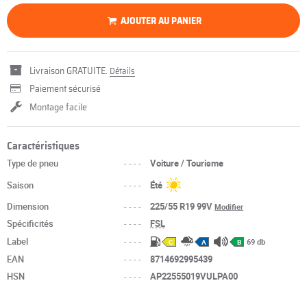
AJOUTER AU PANIER
Livraison GRATUITE.
Détails
Paiement sécurisé
Montage facile
Caractéristiques
Type de pneu
----
Voiture / Tourisme
Saison
----
Été
Dimension
----
225/55 R19 99V
Modifier
Spécificités
----
FSL
Label
----
69 db
C
A
B
EAN
----
8714692995439
HSN
----
AP22555019VULPA00