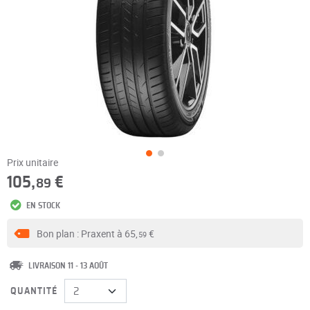
Prix unitaire
105,
€
89
EN STOCK
Bon plan : Praxent à
65,
€
59
LIVRAISON 11 - 13 AOÛT
QUANTITÉ