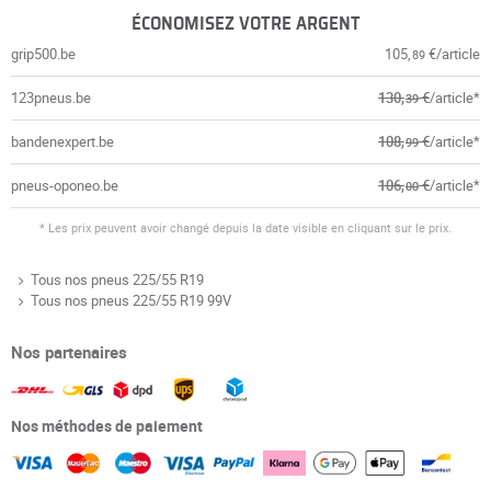
ÉCONOMISEZ VOTRE ARGENT
grip500.be
105,
€/article
89
123pneus.be
130,
€
/article*
39
bandenexpert.be
108,
€
/article*
99
pneus-oponeo.be
106,
€
/article*
00
* Les prix peuvent avoir changé depuis la date visible en cliquant sur le prix.
Tous nos pneus 225/55 R19
Tous nos pneus 225/55 R19 99V
Nos partenaires
Nos méthodes de paiement