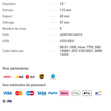
Diamètre
----
15 "
Entraxe
----
112 mm
Déport
----
43 mm
Alésage
----
57 mm
Nombre de trous
----
5
EAN
----
4250756103074
HSN
----
VO515031
DR R1-1850, Alcar 7755, SRD
Code fabricant
----
155801, KPZ VO515031, MWD
15255
Nos partenaires
Nos méthodes de paiement