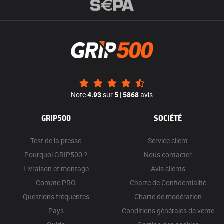
Note
4.93
sur
5
|
5868
avis
GRIP500
SOCIÉTÉ
Test de la presse
Service client
Pourquoi GRIP500 ?
Nous contacter
Livraison et montage
Avis clients
Compte PRO
Charte de Confidentialité
Questions fréquentes
Charte de modération
Pays
Conditions générales de vente