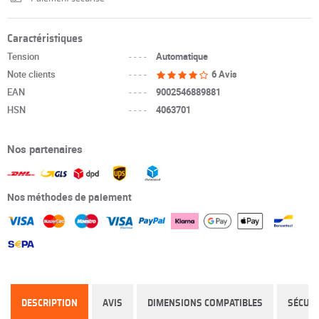
Caractéristiques
Tension
----
Automatique
Note clients
----
6 Avis
EAN
----
9002546889881
HSN
----
4063701
Nos partenaires
Nos méthodes de paiement
DESCRIPTION
AVIS
DIMENSIONS COMPATIBLES
SÉCURI