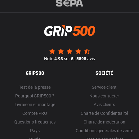
Note
4.93
sur
5
|
5898
avis
GRIP500
SOCIÉTÉ
Test de la presse
Service client
Pourquoi GRIP500 ?
Nous contacter
Livraison et montage
Avis clients
Compte PRO
Charte de Confidentialité
Questions fréquentes
Charte de modération
Pays
Conditions générales de vente