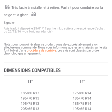
Très facile à installer et à retirer. Parfait pour conduire sur la
neige et la glace.
Signaler
Avis traduit déposé le 25/01/17 par henrik p suite à une expérience d'achat
du 26/12/16
-
voir l'original (danois)
Note : pour pouvoir évaluer ce produit, vous devez préalablement avoir
effectué une commande. Nous vous informons que les avis laissés sur le site
font l'objet d'une
procédure de contrôle
. Les avis sont classés par ordre
chronologique uniquement.
DIMENSIONS COMPATIBLES
13"
14"
185/80 R13
175/80 R14
195/70 R13
185/70 R14
195/75 R13
185/75 R14
205/65 R13
195/65 R14