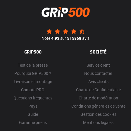
Note
4.93
sur
5
|
5868
avis
GRIP500
SOCIÉTÉ
Test de la presse
Service client
Pourquoi GRIP500 ?
Nous contacter
Livraison et montage
Avis clients
Compte PRO
Charte de Confidentialité
Questions fréquentes
Charte de modération
Pays
Conditions générales de vente
Guide
Gestion des cookies
Garantie pneus
Mentions légales