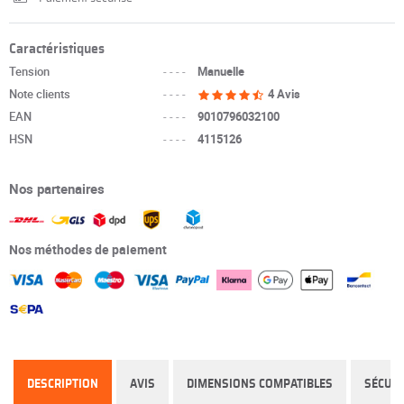
Caractéristiques
Tension
----
Manuelle
Note clients
----
4 Avis
EAN
----
9010796032100
HSN
----
4115126
Nos partenaires
Nos méthodes de paiement
DESCRIPTION
AVIS
DIMENSIONS COMPATIBLES
SÉCURI