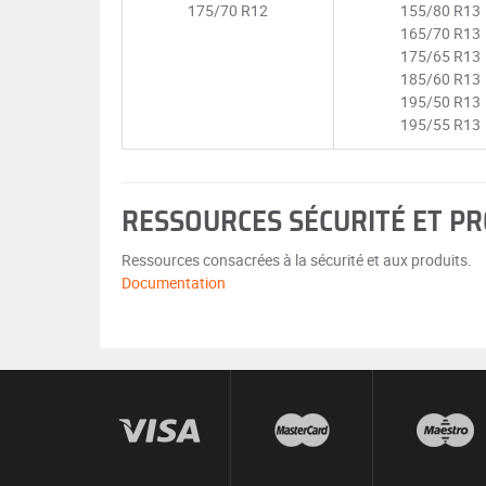
175/70 R12
155/80 R13
165/70 R13
175/65 R13
185/60 R13
195/50 R13
195/55 R13
RESSOURCES SÉCURITÉ ET P
Ressources consacrées à la sécurité et aux produits.
Documentation