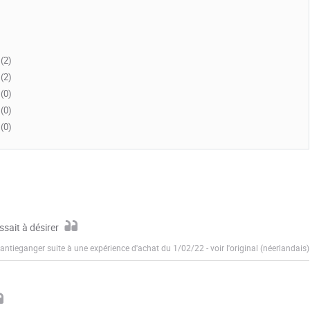
(2)
(2)
(0)
(0)
(0)
sait à désirer
kantieganger suite à une expérience d'achat du 1/02/22
-
voir l'original (néerlandais)