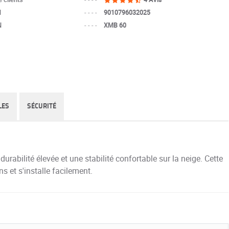
N
----
9010796032025
N
----
XMB 60
LES
SÉCURITÉ
abilité élevée et une stabilité confortable sur la neige. Cette
 et s'installe facilement.