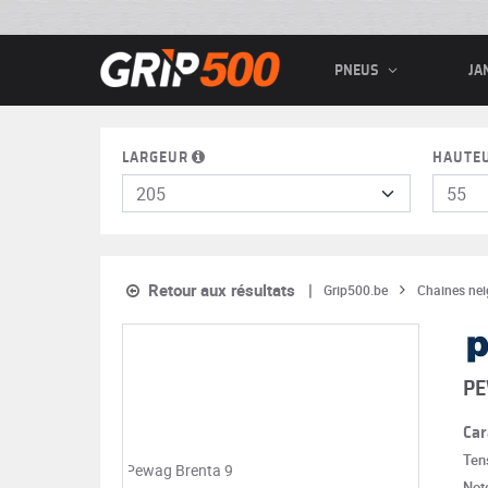
PNEUS
JA
LARGEUR
HAUTE
Retour aux résultats
Grip500.be
Chaines nei
PE
Car
Ten
Note