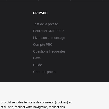
GRIP500
Test de la presse
Pourquoi GRIP500 ?
Livraison et montage
Compte PRO
Questions fréquentes
Pays
Guide
Garantie pneus
soft) utilisent des témoins de connexion (cookies) et
du site, faciliter votre navigation, réaliser des