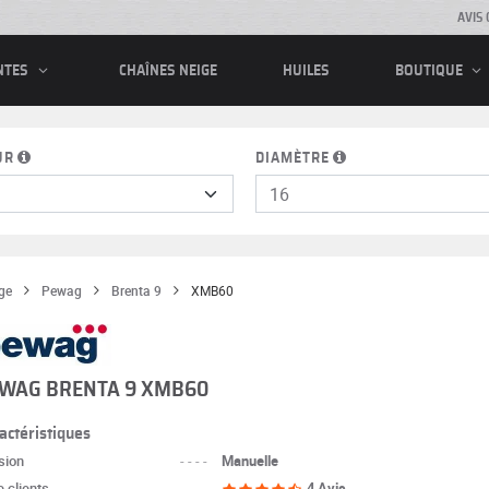
AVIS 
CHAÎNES NEIGE
HUILES
NTES
BOUTIQUE
UR
DIAMÈTRE
ge
Pewag
Brenta 9
XMB60
WAG BRENTA 9 XMB60
actéristiques
sion
----
Manuelle
 clients
----
4 Avis