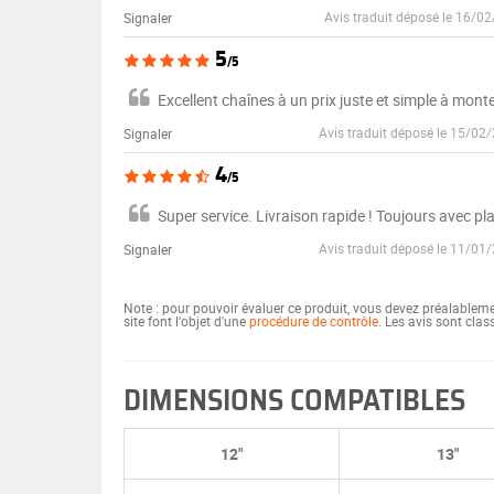
Avis traduit déposé le 16/0
Signaler
5
/5
Excellent chaînes à un prix juste et simple à mo
Avis traduit déposé le 15/02
Signaler
4
/5
Super service. Livraison rapide ! Toujours avec plai
Avis traduit déposé le 11/01
Signaler
Note : pour pouvoir évaluer ce produit, vous devez préalablem
site font l'objet d'une
procédure de contrôle
. Les avis sont cla
DIMENSIONS COMPATIBLES
12"
13"