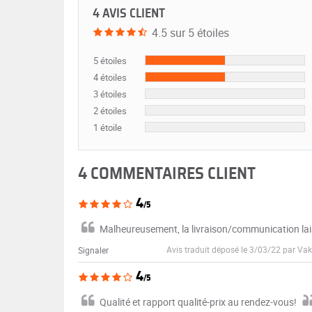
4 AVIS CLIENT
4.5 sur 5 étoiles
5 étoiles
4 étoiles
3 étoiles
2 étoiles
1 étoile
4 COMMENTAIRES CLIENT
4
/5
Malheureusement, la livraison/communication lais
Avis traduit déposé le 3/03/22 par Va
Signaler
4
/5
Qualité et rapport qualité-prix au rendez-vous!