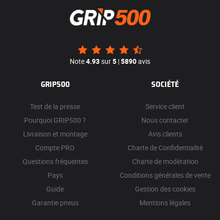
Note
4.93
sur
5
|
5890
avis
GRIP500
SOCIÉTÉ
Test de la presse
Service client
Pourquoi GRIP500 ?
Nous contacter
Livraison et montage
Avis clients
Compte PRO
Charte de Confidentialité
Questions fréquentes
Charte de modération
Pays
Conditions générales de vente
Guide
Gestion des cookies
Garantie pneus
Mentions légales