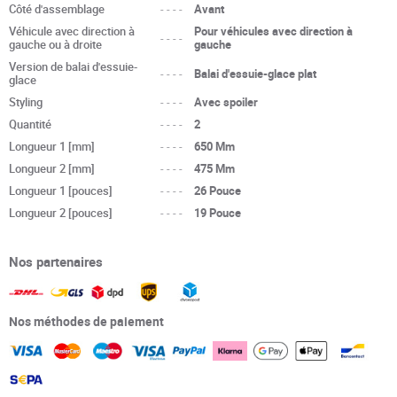
Côté d'assemblage
----
Avant
Véhicule avec direction à
Pour véhicules avec direction à
----
gauche ou à droite
gauche
Version de balai d'essuie-
----
Balai d'essuie-glace plat
glace
Styling
----
Avec spoiler
Quantité
----
2
Longueur 1 [mm]
----
650 Mm
Longueur 2 [mm]
----
475 Mm
Longueur 1 [pouces]
----
26 Pouce
Longueur 2 [pouces]
----
19 Pouce
Nos partenaires
Nos méthodes de paiement