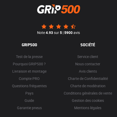
Note
4.93
sur
5
|
5900
avis
GRIP500
SOCIÉTÉ
Test de la presse
Service client
Pourquoi GRIP500 ?
Nous contacter
Livraison et montage
Avis clients
Compte PRO
Charte de Confidentialité
Questions fréquentes
Charte de modération
Pays
Conditions générales de vente
Guide
Gestion des cookies
Garantie pneus
Mentions légales