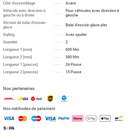
Côté d'assemblage
----
Avant
Véhicule avec direction à
Pour véhicules avec direction à
----
gauche ou à droite
gauche
Version de balai d'essuie-
----
Balai d'essuie-glace plat
glace
Styling
----
Avec spoiler
Quantité
----
2
Longueur 1 [mm]
----
600 Mm
Longueur 2 [mm]
----
380 Mm
Longueur 1 [pouces]
----
24 Pouce
Longueur 2 [pouces]
----
15 Pouce
Nos partenaires
Nos méthodes de paiement