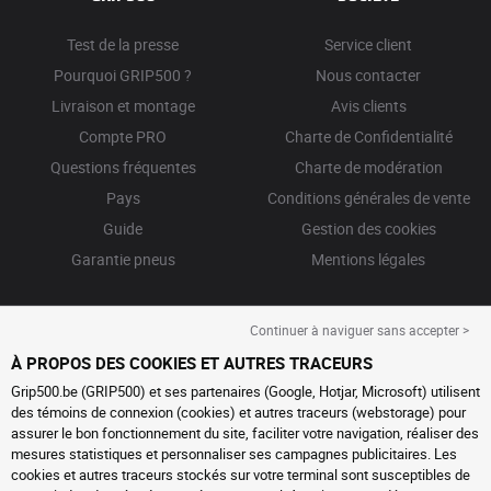
Test de la presse
Service client
Pourquoi GRIP500 ?
Nous contacter
Livraison et montage
Avis clients
Compte PRO
Charte de Confidentialité
Questions fréquentes
Charte de modération
Pays
Conditions générales de vente
Guide
Gestion des cookies
Garantie pneus
Mentions légales
Continuer à naviguer sans accepter >
À PROPOS DES COOKIES ET AUTRES TRACEURS
Grip500.be (GRIP500) et ses partenaires (Google, Hotjar, Microsoft) utilisent
des témoins de connexion (cookies) et autres traceurs (webstorage) pour
assurer le bon fonctionnement du site, faciliter votre navigation, réaliser des
mesures statistiques et personnaliser ses campagnes publicitaires. Les
cookies et autres traceurs stockés sur votre terminal sont susceptibles de