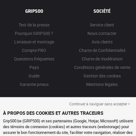
GRIP500
SOCIÉTÉ
Test de la presse
Service client
Pourquoi GRIP500 ?
Nous contacter
Livraison et montage
Avis clients
Compte PRO
Charte de Confidentialité
Questions fréquentes
Charte de modération
Pays
Conditions générales de vente
Guide
Gestion des cookies
Garantie pneus
Mentions légales
Continuer à naviguer sans accepter >
À PROPOS DES COOKIES ET AUTRES TRACEURS
Grip500.be (GRIP500) et ses partenaires (Google, Hotjar, Microsoft) utilisent
des témoins de connexion (cookies) et autres traceurs (webstorage) pour
assurer le bon fonctionnement du site, faciliter votre navigation, réaliser des