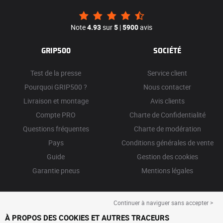
Note
4.93
sur
5
|
5900
avis
GRIP500
SOCIÉTÉ
Test de la presse
Service client
Pourquoi GRIP500 ?
Nous contacter
Livraison et montage
Avis clients
Compte PRO
Charte de Confidentialité
Questions fréquentes
Charte de modération
Pays
Conditions générales de vente
Guide
Gestion des cookies
Garantie pneus
Mentions légales
Continuer à naviguer sans accepter >
À PROPOS DES COOKIES ET AUTRES TRACEURS