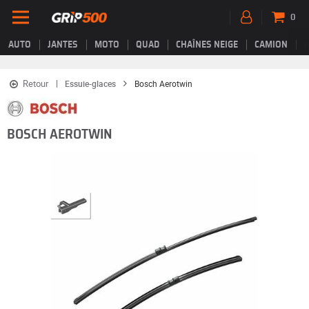
0
AUTO
JANTES
MOTO
QUAD
CHAÎNES NEIGE
CAMION
Retour
Essuie-glaces
Bosch Aerotwin
BOSCH AEROTWIN