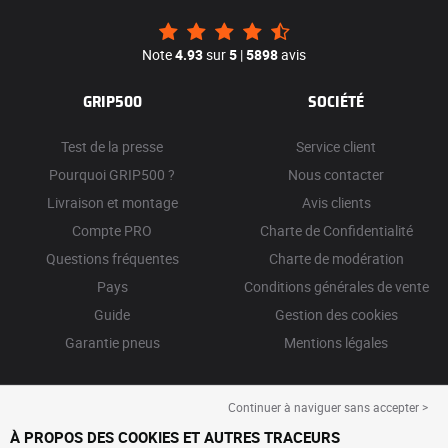
Note
4.93
sur
5
|
5898
avis
GRIP500
SOCIÉTÉ
Test de la presse
Service client
Pourquoi GRIP500 ?
Nous contacter
Livraison et montage
Avis clients
Compte PRO
Charte de Confidentialité
Questions fréquentes
Charte de modération
Pays
Conditions générales de vente
Guide
Gestion des cookies
Garantie pneus
Mentions légales
Continuer à naviguer sans accepter >
À PROPOS DES COOKIES ET AUTRES TRACEURS