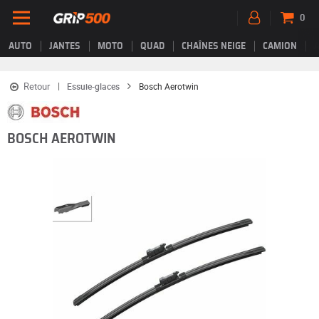
0
AUTO
JANTES
MOTO
QUAD
CHAÎNES NEIGE
CAMION
Retour
Essuie-glaces
Bosch Aerotwin
BOSCH AEROTWIN