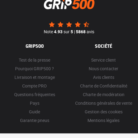
Note
4.93
sur
5
|
5868
avis
GRIP500
SOCIÉTÉ
Test de la presse
Service client
Pourquoi GRIP500 ?
Nous contacter
Livraison et montage
Avis clients
Compte PRO
Charte de Confidentialité
Questions fréquentes
Charte de modération
Pays
Conditions générales de vente
Guide
Gestion des cookies
Garantie pneus
Mentions légales