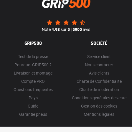
Note
4.93
sur
5
|
5900
avis
GRIP500
SOCIÉTÉ
Test de la presse
Service client
Pourquoi GRIP500 ?
Nous contacter
Livraison et montage
Avis clients
Compte PRO
Charte de Confidentialité
Questions fréquentes
Charte de modération
Pays
Conditions générales de vente
Guide
Gestion des cookies
Garantie pneus
Mentions légales